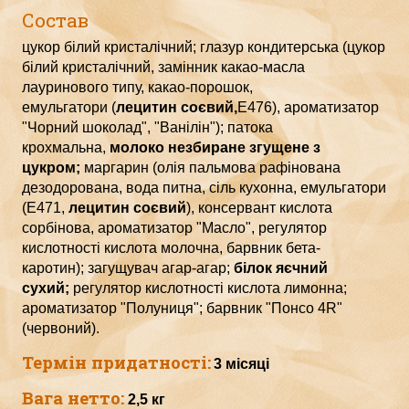
Состав
цукор білий кристалічний;
г
лазур кондитерська (цукор
білий кристалічний, замінник какао-масла
лауринового типу, какао-порошок,
емульгатори
(
лецитин соєвий,
Е
476), ароматизатор
"Чорний шоколад", "Ванілін");
патока
крохмальна,
молоко незбиране згущене з
цукром;
м
аргарин (олія пальмова рафінована
дезодорована, вода питна, сіль кухонна, емульгатори
(Е471,
лецитин соєвий
),
к
онсервант кислота
сорбінова, ароматизатор "Масло", регулятор
кислотності кислота молочна, барвник бета-
каротин);
загущувач агар-агар;
білок яєчний
сухий;
регулятор кислотності кислота лимонна;
ароматизатор "Полуниця"; барвник "Понсо 4R"
(червоний).
Термін придатності:
3 місяці
Вага нетто:
2,5 кг