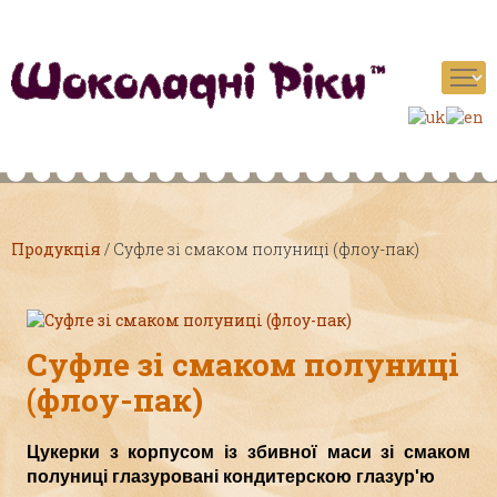
Продукція
/
Суфле зі смаком полуниці (флоу-пак)
Суфле зі смаком полуниці
(флоу-пак)
Цукерки з корпусом із збивної маси зі смаком
полуниці глазуровані кондитерскою глазур'ю