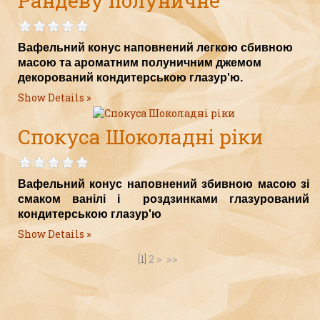
Рандеву полуничне
Вафельний конус наповнений легкою сбивною
масою та ароматним полуничним джемом
декорований кондитерською глазур'ю.
Show Details
Спокуса Шоколадні ріки
Вафельний конус наповнений збивною масою зі
смаком ванілі і роздзинками глазурований
кондитерською глазур'ю
Show Details
[
1
]
2
>
>>