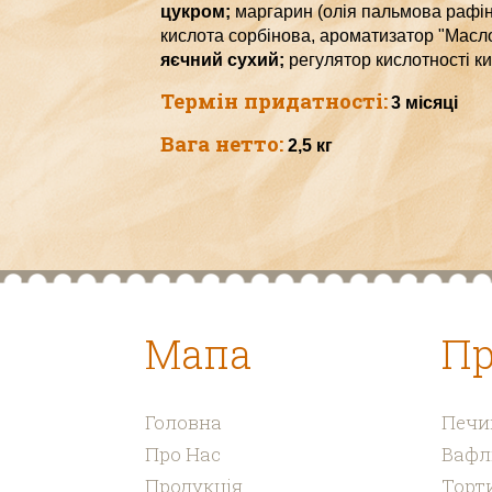
цукром;
м
аргарин (олія пальмова рафін
кислота сорбінова, ароматизатор "Масло
яєчний сухий;
регулятор кислотності ки
Термін придатності:
3 місяці
Вага нетто:
2,5 кг
Мапа
Пр
Головна
Печи
Про Нас
Вафл
Продукція
Торти