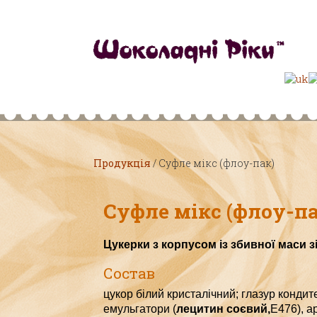
Продукція
/
Суфле мікс (флоу-пак)
Суфле мікс (флоу-па
Цукерки з корпусом із збивної маси з
Состав
цукор білий кристалічний;
г
лазур кондите
емульгатори
(
лецитин соєвий,
Е
476), а