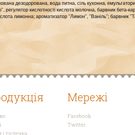
ована дезодорована, вода питна, сіль кухонна, емульгатори
", регулятор кислотності кислота молочна, барвник бета-ка
слота лимонна; ароматизатор "Лимон", "Ваніль"; барвник "Т
одукція
Мережі
во
Facebook
і
Twitter
 і тістечка