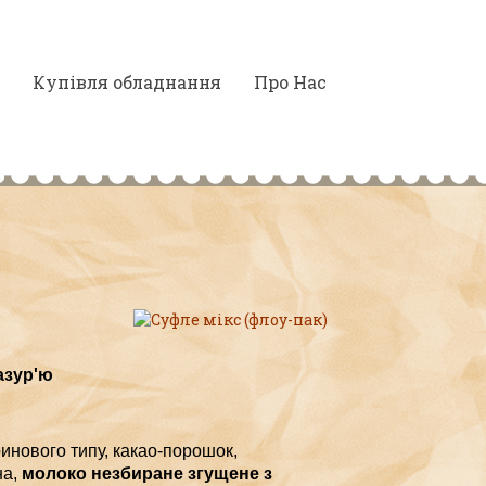
Купівля обладнання
Про Нас
азур'ю
ринового типу, какао-порошок,
а,
молоко незбиране згущене з