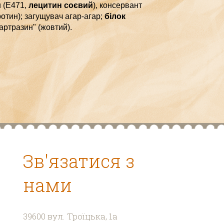
 (Е471,
лецитин соєвий
),
к
онсервант
ротин);
загущувач агар-агар;
білок
артразин" (жовтий).
Зв'язатися з
нами
39600 в
ул. Троїцька, 1а