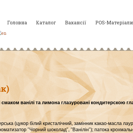
Головна
Каталог
Вакансії
POS-Матеріали
к)
і смаком ванілі та лимона глазуровані кондите
рскою
гл
рська (цукор білий кристалічний, замінник какао-масла лау
роматизатор "Чорний шоколад", "Ванілін");
патока крохмальн