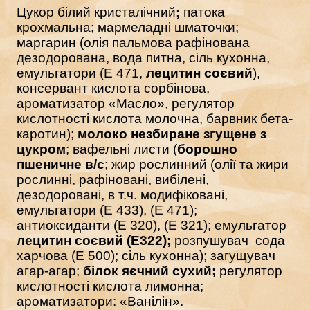
Цукор білий кристалічний
;
патока
крохмальна; мармеладні шматочки;
маргарин (олія пальмова рафінована
дезодорована, вода питна, сіль кухонна,
емульгатори (Е 471,
лецитин соєвий
),
консервант кислота сорбінова,
ароматизатор «Масло», регулятор
кислотності кислота молочна, барвник бета-
каротин);
молоко незбиране згущене з
цукром
; вафельні листи (
борошно
пшеничне в/с
; жир рослинний (олії та жири
рослинні, рафіновані, вибілені,
дезодоровані, в т.ч. модифіковані,
емульгатори (Е 433), (Е 471);
антиоксиданти (Е 320), (Е 321); емульгатор
лецитин соєвий
(E322);
розпушувач сода
харчова (Е 500); сіль кухонна); загущувач
агар-агар;
білок яєчний сухий;
регулятор
кислотності кислота лимонна;
ароматизатори: «Ванілін».